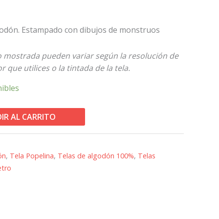
godón. Estampado con dibujos de monstruos
to mostrada pueden variar según la resolución de
 que utilices o la tintada de la tela.
nibles
IR AL CARRITO
ón
,
Tela Popelina
,
Telas de algodón 100%
,
Telas
etro