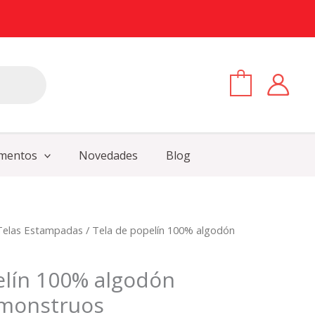
0
mentos
Novedades
Blog
Telas Estampadas
/ Tela de popelín 100% algodón
ecio
tual
elín 100% algodón
5 €.
monstruos