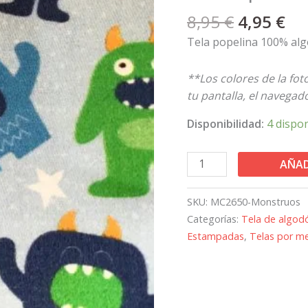
estampado
8,95
€
4,95
€
monstruos
cantidad
Tela popelina 100% al
**Los colores de la fo
tu pantalla, el navegador
Disponibilidad:
4 dispo
AÑAD
SKU:
MC2650-Monstruos
Categorías:
Tela de algod
Estampadas
,
Telas por m