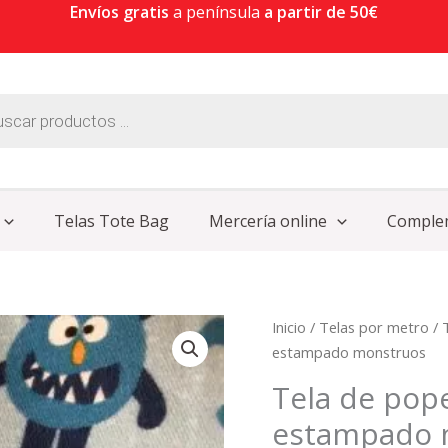
Envíos gratis
a península
a partir de 50€
Telas Tote Bag
Mercería online
Comple
El
El
Tela
Inicio
/
Telas por metro
/
precio
pr
de
estampado monstruos
original
ac
popelín
Tela de pop
era:
es:
100%
8,95 €.
4,9
estampado 
algodón