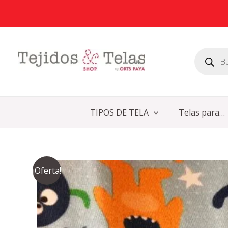
Ir
al
contenido
Búsqueda
de
productos
TIPOS DE TELA
Telas para…
¡Oferta!