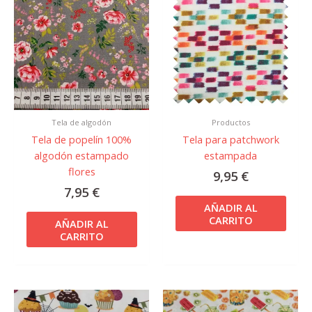
Tela de algodón
Productos
Tela de popelín 100%
Tela para patchwork
algodón estampado
estampada
flores
9,95
€
7,95
€
AÑADIR AL
CARRITO
AÑADIR AL
CARRITO