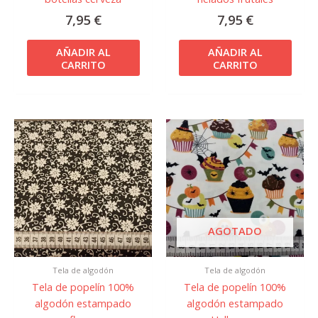
7,95
€
7,95
€
AÑADIR AL
AÑADIR AL
CARRITO
CARRITO
AGOTADO
Tela de algodón
Tela de algodón
Tela de popelín 100%
Tela de popelín 100%
algodón estampado
algodón estampado