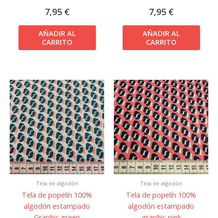
7,95
€
7,95
€
AÑADIR AL
AÑADIR AL
CARRITO
CARRITO
Tela de algodón
Tela de algodón
Tela de popelín 100%
Tela de popelín 100%
algodón estampado
algodón estampado
Graphic green
graphic pink