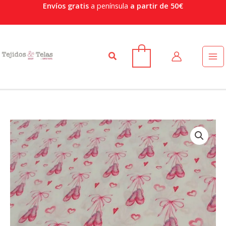
Ir
Envíos gratis
a península
a partir de 50€
al
contenido
Buscar
0