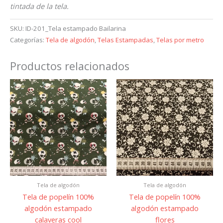
tintada de la tela.
SKU:
ID-201_Tela estampado Bailarina
Categorías:
Tela de algodón
,
Telas Estampadas
,
Telas por metro
Productos relacionados
Tela de algodón
Tela de algodón
Tela de popelín 100%
Tela de popelín 100%
algodón estampado
algodón estampado
calaveras cool
flores