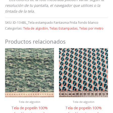
resolución de tu pantalla, el navegador que utilices o la
tintada de la tela.
SKU:
ID-134BL_Tela estampado Fantasma Frida fondo blanco
Categorías:
Tela de algodón
,
Telas Estampadas
,
Telas por metro
Productos relacionados
Tela de algodón
Tela de algodón
Tela de popelín 100%
Tela de popelín 100%