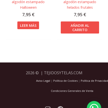
algodón estampado
algodón estampado
Halloween
helados frutales
7,95
€
7,95
€
LEER MÁS
AÑADIR AL
CARRITO
2026 © | TEJIDOSYTELAS.COM
Aviso Legal
|
Política de Cookies
|
Política de Privacida
Condiciones Generales de Venta