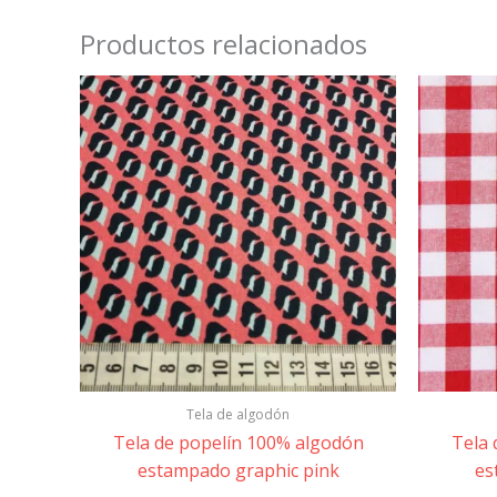
Productos relacionados
Tela de algodón
Tela de popelín 100% algodón
Tela 
estampado graphic pink
es