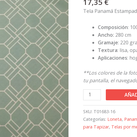
17,35
€
280
CM
Tela Panamá Estampad
cantidad
Composición
: 1
Ancho:
280 cm
Gramaje
: 220 g
Textura
: lisa, o
Aplicaciones
: ho
**Los colores de la fo
tu pantalla, el navegador
AÑAD
SKU:
T01683-16
Categorías:
Loneta
,
Pana
para Tapizar
,
Telas por m