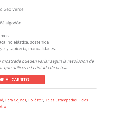
o Geo Verde
00% algodón
ramos
paca, no elástica, sostenida.
gar y tapicería, manualidades.
to mostrada pueden variar según la resolución de
 que utilices o la tintada de la tela.
IR AL CARRITO
má
,
Para Cojines
,
Poliéster
,
Telas Estampadas
,
Telas
etro