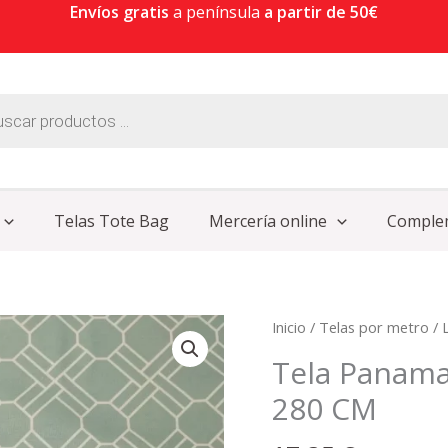
Envíos gratis
a península
a partir de 50€
Telas Tote Bag
Mercería online
Comple
Tela
Inicio
/
Telas por metro
/
Panama
Tela Panam
Estampado
280 CM
Geo
Verde