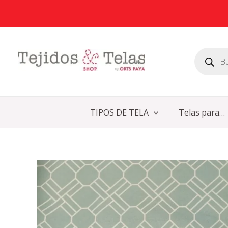
Ir
al
contenido
Búsqueda
de
productos
TIPOS DE TELA
Telas para…