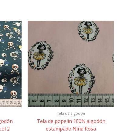
Tela de algodón
lgodón
Tela de popelín 100% algodón
ol 2
estampado Nina Rosa