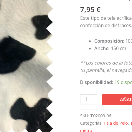
imitación
7,95
€
a
piel
Este tipo de tela acrílic
de
confección de disfraces.
vaca
cantidad
Composición
: 10
Ancho
: 150 cm
**Los colores de la fo
tu pantalla, el navegador
Disponibilidad:
19 disp
AÑAD
SKU:
T02009-06
Categorías:
Tela de Pelo
,
metro