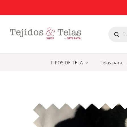
Ir
al
contenido
Búsqueda
de
productos
TIPOS DE TELA
Telas para…