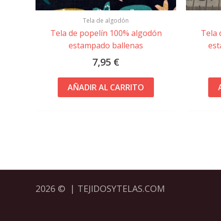
Tela de algodón
Tela de popelín 100% algodón
Tela 
estampado ballenas
est
7,95
€
AÑADIR AL CARRITO
2026 © | TEJIDOSYTELAS.COM