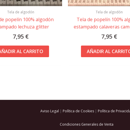
Tela de algodón
Tela de algodón
de popelín 100% algodón
Tela de popelín 100% a
ampado lechuza glitter
estampado calaveras cam
7,95
€
7,95
€
AÑADIR AL CARRITO
AÑADIR AL CARRIT
Aviso Legal
|
Política de Cookies
|
Política de Privacid
Condiciones Generales de Venta