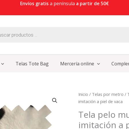
Envíos gratis
a península
a partir de 50€
Telas Tote Bag
Mercería online
Comple
Tela
Inicio
/
Telas por metro
/
pelo
imitación a piel de vaca
mutón
Tela pelo m
con
imitación a 
estampado