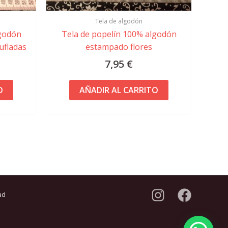
Tela de algodón
lgodón
Tela de popelín 100% algodón
ufladas
estampado flores
7,95
€
O
AÑADIR AL CARRITO
ad