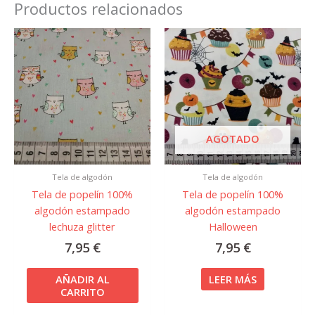
Productos relacionados
AGOTADO
Tela de algodón
Tela de algodón
Tela de popelín 100%
Tela de popelín 100%
algodón estampado
algodón estampado
lechuza glitter
Halloween
7,95
€
7,95
€
AÑADIR AL
LEER MÁS
CARRITO