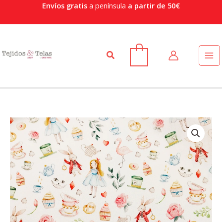
Ir
Envíos gratis
a península
a partir de 50€
al
contenido
Buscar
0