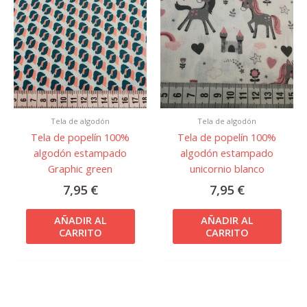
Tela de algodón
Tela de algodón
Tela de popelín 100%
Tela de popelín 100%
algodón estampado
algodón estampado
Graphic green
unicornio blanco
7,95
€
7,95
€
AÑADIR AL
AÑADIR AL
CARRITO
CARRITO