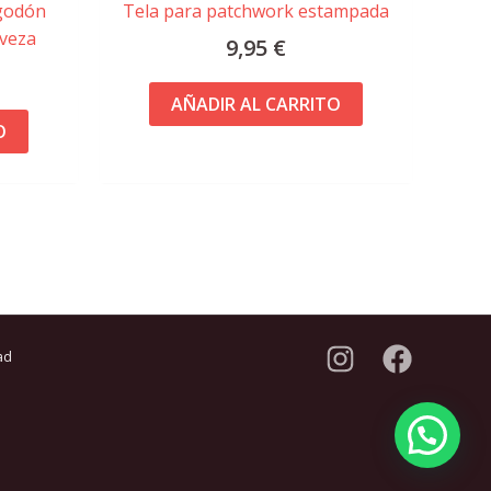
lgodón
Tela para patchwork estampada
rveza
9,95
€
AÑADIR AL CARRITO
O
ad