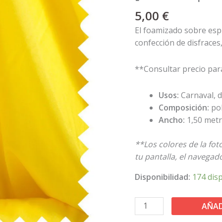
cantidad
5,00
€
El foamizado sobre esp
confección de disfraces
**Consultar precio par
Usos:
Carnaval, d
Composición:
po
Ancho:
1,50 met
**Los colores de la fo
tu pantalla, el navegador
Disponibilidad:
174 dis
AÑAD