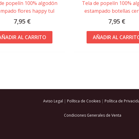
de popelín 100% algodón
Tela de popelín 100% a
ampado flores happy tul
estampado botellas ce
7,95
€
7,95
€
AÑADIR AL CARRITO
AÑADIR AL CARRIT
Aviso Legal
|
Política de Cookies
|
Política de Privacid
Condiciones Generales de Venta