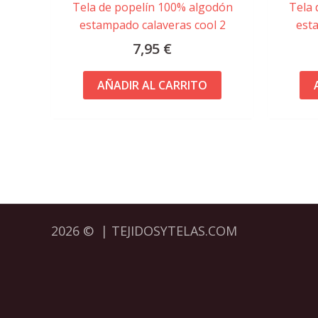
Tela de popelín 100% algodón
Tela 
estampado calaveras cool 2
est
7,95
€
AÑADIR AL CARRITO
2026 © | TEJIDOSYTELAS.COM