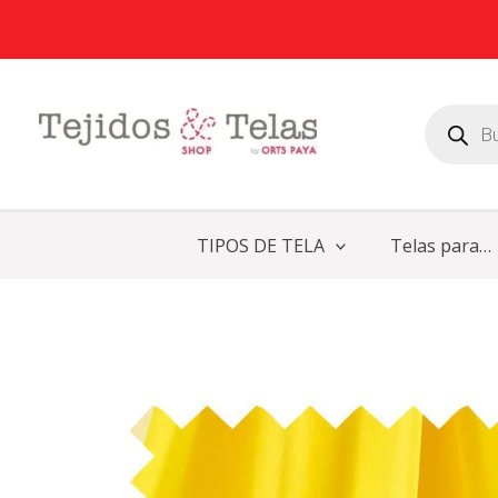
Ir
al
contenido
Búsqueda
de
productos
TIPOS DE TELA
Telas para…