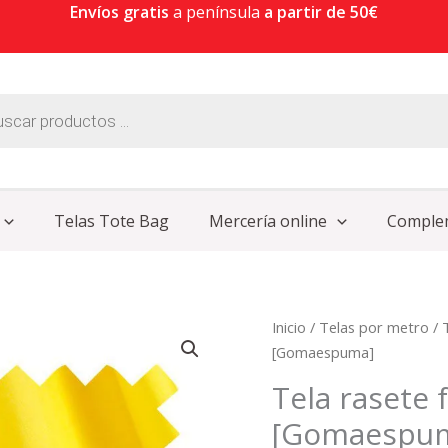
Envíos gratis
a península
a partir de 50€
Telas Tote Bag
Mercería online
Comple
Tela
Inicio
/
Telas por metro
/
rasete
[Gomaespuma]
foamizada
Tela rasete
AMARILLO
[Gomaespu
[Gomaespuma]