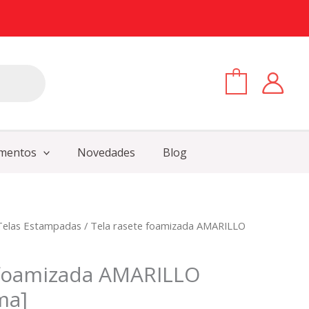
0
mentos
Novedades
Blog
Telas Estampadas
/ Tela rasete foamizada AMARILLO
 foamizada AMARILLO
ma]