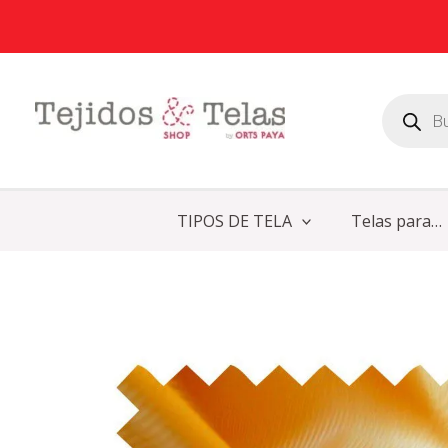
Ir
al
contenido
Búsqueda
de
productos
TIPOS DE TELA
Telas para…