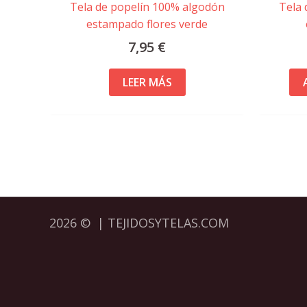
Tela de popelín 100% algodón
Tela 
estampado flores verde
7,95
€
LEER MÁS
2026 © | TEJIDOSYTELAS.COM