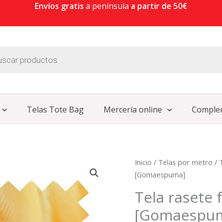
Envíos gratis
a península
a partir de 50€
Telas Tote Bag
Mercería online
Comple
Tela
Inicio
/
Telas por metro
/
rasete
[Gomaespuma]
foamizada
Tela rasete
ORO
[Gomaespu
[Gomaespuma]