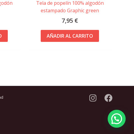
lgodón
Tela de popelín 100% algodón
estampado Graphic green
7,95
€
O
AÑADIR AL CARRITO
ad