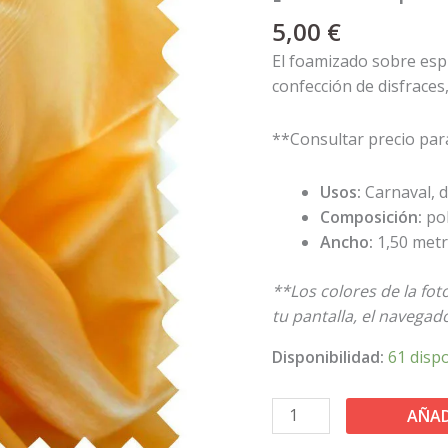
cantidad
5,00
€
El foamizado sobre esp
confección de disfraces
**Consultar precio par
Usos:
Carnaval, d
Composición:
po
Ancho:
1,50 met
**Los colores de la fo
tu pantalla, el navegador
Disponibilidad:
61 disp
AÑAD