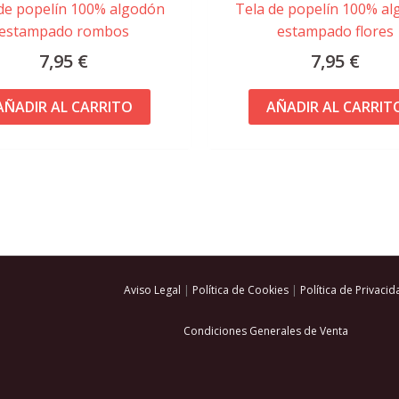
de popelín 100% algodón
Tela de popelín 100% a
estampado rombos
estampado flores
7,95
€
7,95
€
AÑADIR AL CARRITO
AÑADIR AL CARRIT
Aviso Legal
|
Política de Cookies
|
Política de Privacid
Condiciones Generales de Venta