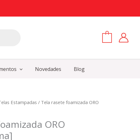
0
mentos
Novedades
Blog
Telas Estampadas
/ Tela rasete foamizada ORO
 foamizada ORO
ma]