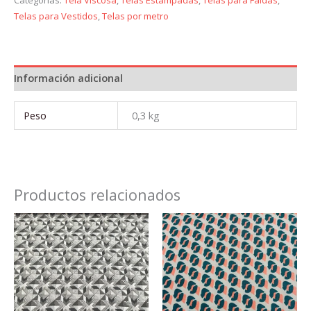
Categorías:
Tela Viscosa
,
Telas Estampadas
,
Telas para Faldas
,
Telas para Vestidos
,
Telas por metro
Información adicional
Peso
0,3 kg
Productos relacionados