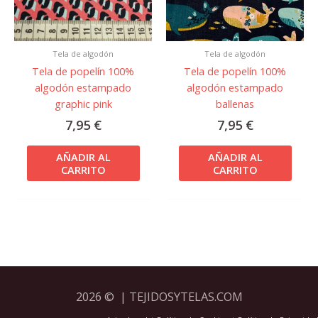
Tela de algodón
Tela de algodón
Tela de popelín 100%
Tela de popelín 100%
algodón estampado
algodón estampado
graphic pink
ballenas
7,95
€
7,95
€
AÑADIR AL
AÑADIR AL
CARRITO
CARRITO
2026 © | TEJIDOSYTELAS.COM