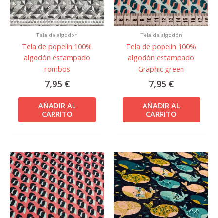
Tela de algodón
Tela de algodón
Tela de popelín 100%
Tela de popelín 100%
algodón estampado
algodón estampado
rombos
Graphic green
7,95
€
7,95
€
AÑADIR AL
AÑADIR AL
CARRITO
CARRITO