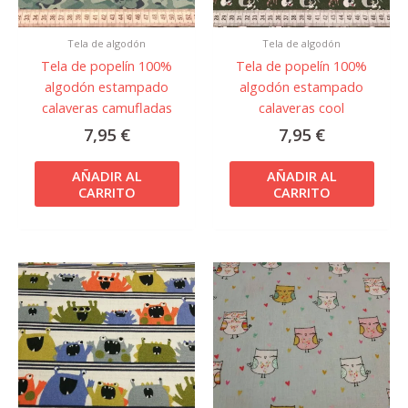
Tela de algodón
Tela de algodón
Tela de popelín 100%
Tela de popelín 100%
algodón estampado
algodón estampado
calaveras camufladas
calaveras cool
7,95
€
7,95
€
AÑADIR AL
AÑADIR AL
CARRITO
CARRITO