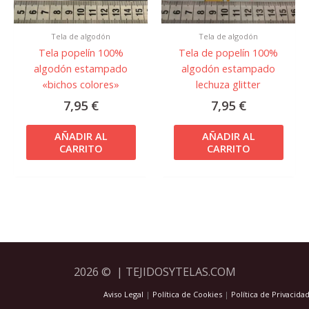
Tela de algodón
Tela de algodón
Tela popelín 100%
Tela de popelín 100%
algodón estampado
algodón estampado
«bichos colores»
lechuza glitter
7,95
€
7,95
€
AÑADIR AL
AÑADIR AL
CARRITO
CARRITO
2026 © | TEJIDOSYTELAS.COM
Aviso Legal
|
Política de Cookies
|
Política de Privacida