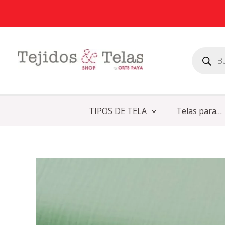
Ir
al
contenido
Búsqueda
de
productos
TIPOS DE TELA
Telas para…