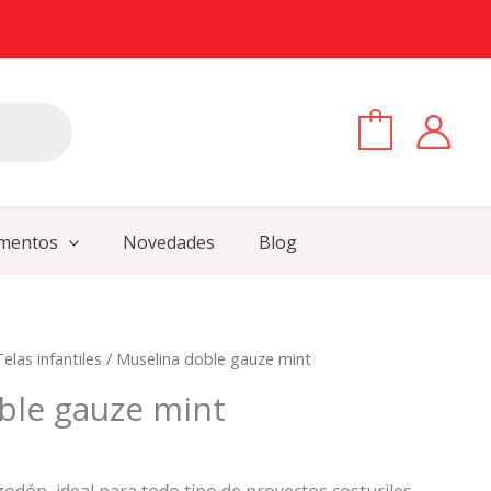
0
mentos
Novedades
Blog
Telas infantiles
/ Muselina doble gauze mint
ble gauze mint
odón, ideal para todo tipo de proyectos costuriles