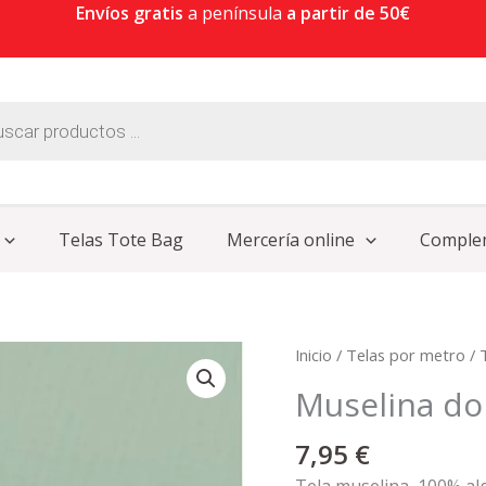
Envíos gratis
a península
a partir de 50€
Telas Tote Bag
Mercería online
Comple
Muselina
Inicio
/
Telas por metro
/
doble
Muselina do
gauze
mint
7,95
€
cantidad
Tela muselina, 100% alg