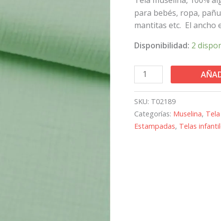
para bebés, ropa, pañue
mantitas etc. El ancho 
Disponibilidad:
2 dispo
AÑAD
SKU:
T02189
Categorías:
Muselina
,
Tela
Estampadas
,
Telas infanti