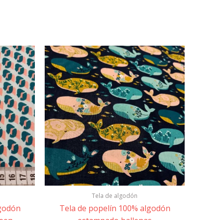
Tela de algodón
lgodón
Tela de popelín 100% algodón