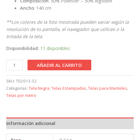
Composición
: 50% Poliéster – 50% Algodón
Ancho
: 140 cm
**Los colores de la foto mostrada pueden variar según la
resolución de tu pantalla, el navegador que utilices o la
tintada de la tela.
Disponibilidad:
11 disponibles
AÑADIR AL CARRITO
SKU:
T02013-32
Categorías:
Tela Negra
,
Telas Estampadas
,
Telas para Manteles
,
Telas por metro
Información adicional
Peso
0,3 kg