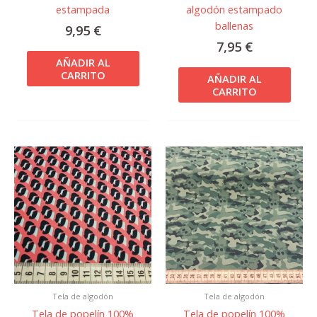
estampada
algodón estampado
ballenas
9,95
€
7,95
€
AÑADIR AL
CARRITO
AÑADIR AL
CARRITO
Tela de algodón
Tela de algodón
Tela de popelín 100%
Tela de popelín 100%