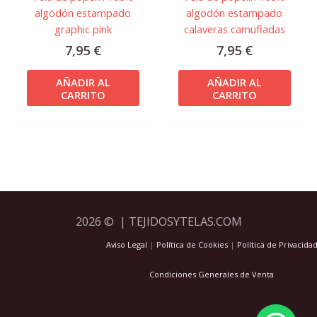
algodón estampado
algodón estampado
graphic pink
calaveras camufladas
7,95
€
7,95
€
AÑADIR AL
AÑADIR AL
CARRITO
CARRITO
2026 © | TEJIDOSYTELAS.COM
Aviso Legal
|
Política de Cookies
|
Política de Privacida
Condiciones Generales de Venta