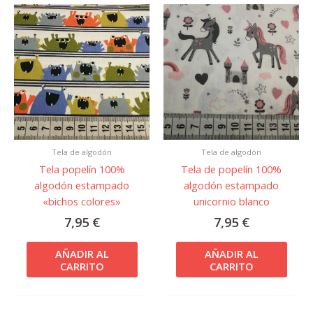
Tela de algodón
Tela de algodón
Tela popelín 100%
Tela de popelín 100%
algodón estampado
algodón estampado
«bichos colores»
unicornio blanco
7,95
€
7,95
€
AÑADIR AL
AÑADIR AL
CARRITO
CARRITO