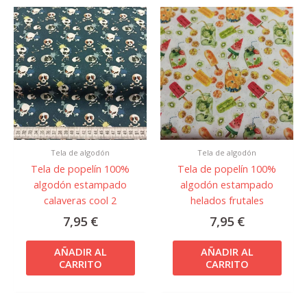
Tela de algodón
Tela de algodón
Tela de popelín 100%
Tela de popelín 100%
algodón estampado
algodón estampado
calaveras cool 2
helados frutales
7,95
€
7,95
€
AÑADIR AL
AÑADIR AL
CARRITO
CARRITO