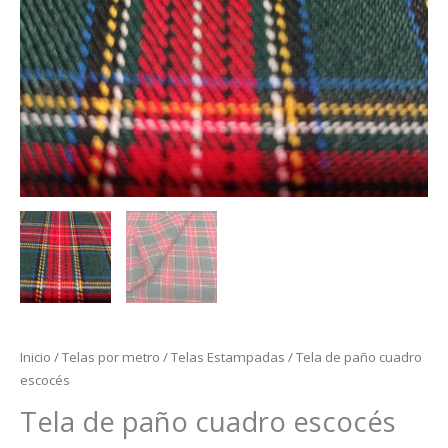
Inicio
/
Telas por metro
/
Telas Estampadas
/ Tela de paño cuadro
escocés
Tela de paño cuadro escocés