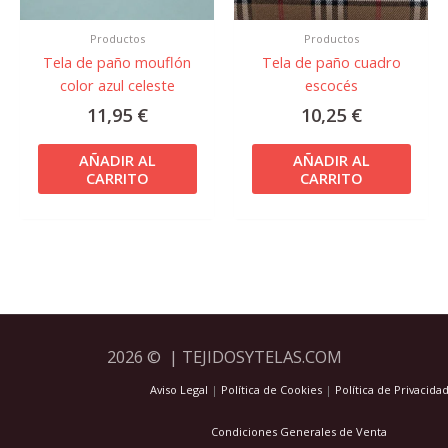
Productos
Productos
Tela de paño mouflón
Tela de paño cuadro
color azul celeste
escocés
11,95
€
10,25
€
AÑADIR AL
AÑADIR AL
CARRITO
CARRITO
2026 © | TEJIDOSYTELAS.COM
Aviso Legal
|
Política de Cookies
|
Política de Privacida
Condiciones Generales de Venta