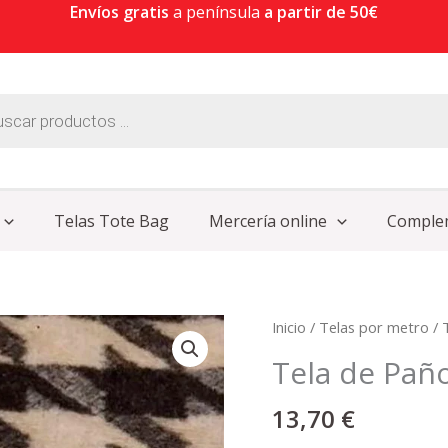
Envíos gratis
a península
a partir de 50€
Telas Tote Bag
Mercería online
Comple
Tela
Inicio
/
Telas por metro
/
de
Tela de Pañ
Paño
Pata
13,70
€
de