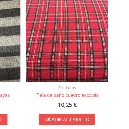
Productos
rayas
Tela de paño cuadro escocés
10,25
€
O
AÑADIR AL CARRITO