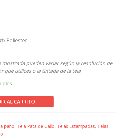
0% Poliéster
to mostrada pueden variar según la resolución de
r que utilices o la tintada de la tela
nibles
IR AL CARRITO
la paño
,
Tela Pata de Gallo
,
Telas Estampadas
,
Telas
ro