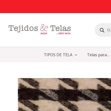
Ir
al
contenido
Búsqueda
de
productos
TIPOS DE TELA
Telas para…