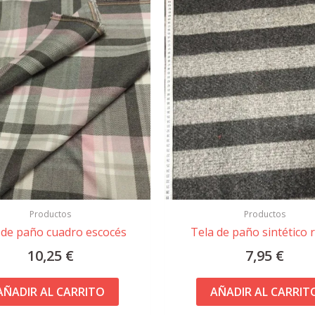
Productos
Productos
 de paño cuadro escocés
Tela de paño sintético 
10,25
€
7,95
€
AÑADIR AL CARRITO
AÑADIR AL CARRIT