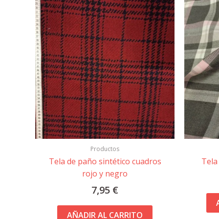
Productos
Tela de paño sintético cuadros
Tela
rojo y negro
7,95
€
AÑADIR AL CARRITO