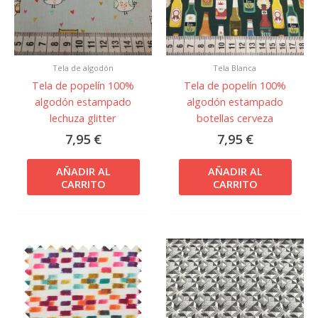
Tela de algodón
Tela Blanca
Tela de popelín 100%
Tela de popelín 100%
algodón estampado
algodón estampado
lechuza glitter
botellas cerveza
7,95
€
7,95
€
AÑADIR AL
AÑADIR AL
CARRITO
CARRITO