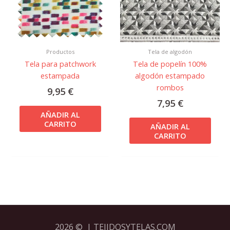
Productos
Tela de algodón
Tela para patchwork
Tela de popelín 100%
estampada
algodón estampado
rombos
9,95
€
7,95
€
AÑADIR AL
CARRITO
AÑADIR AL
CARRITO
2026 © | TEJIDOSYTELAS.COM