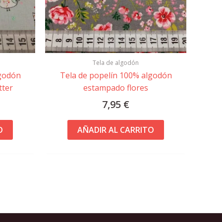
Tela de algodón
lgodón
Tela de popelín 100% algodón
tter
estampado flores
7,95
€
O
AÑADIR AL CARRITO