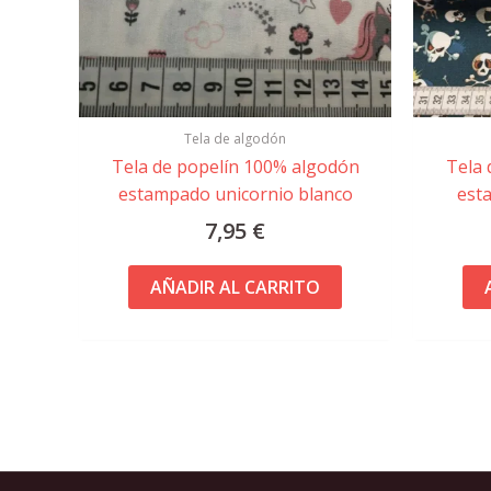
Tela de algodón
Tela de popelín 100% algodón
Tela 
estampado unicornio blanco
est
7,95
€
AÑADIR AL CARRITO