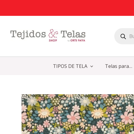
Ir
al
contenido
Búsqueda
de
productos
TIPOS DE TELA
Telas para…