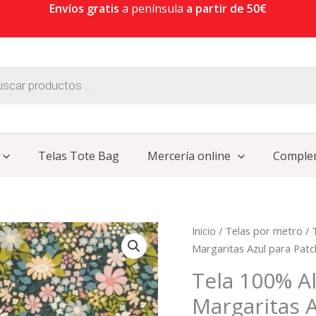
Envíos gratis
a península
a partir de 50€
Telas Tote Bag
Mercería online
Comple
Tela
Inicio
/
Telas por metro
/
100%
Margaritas Azul para Pat
Algodón
Tela 100% 
Estampado
Margaritas 
Margaritas