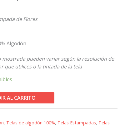
mpada de Flores
00% Algodón
to mostrada pueden variar según la resolución de
r que utilices o la tintada de la tela
nibles
IR AL CARRITO
ón
,
Telas de algodón 100%
,
Telas Estampadas
,
Telas