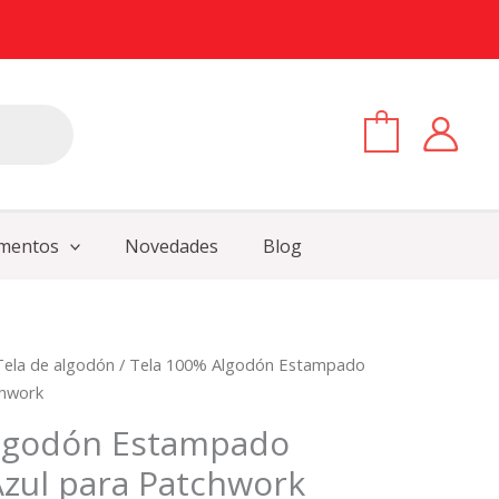
0
mentos
Novedades
Blog
Tela de algodón
/ Tela 100% Algodón Estampado
chwork
Algodón Estampado
Azul para Patchwork