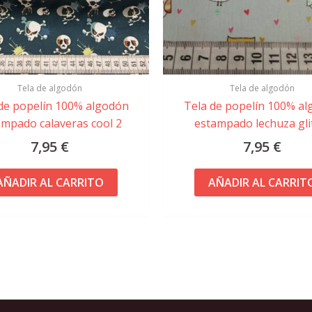
Tela de algodón
Tela de algodón
de popelín 100% algodón
Tela de popelín 100% a
ampado calaveras cool 2
estampado lechuza gli
7,95
€
7,95
€
AÑADIR AL CARRITO
AÑADIR AL CARRIT