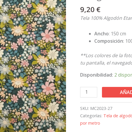
Azul
9,20
€
para
Patchwork
Tela 100% Algodón Eta
cantidad
Ancho
: 150 cm
Composición
: 1
**Los colores de la fo
tu pantalla, el navegado
Disponibilidad:
2 dispo
AÑAD
SKU:
MC2023-27
Categorías:
Tela de algod
por metro