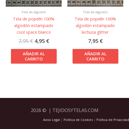
Tela de algodón
Tela de algodón
Tela de popelín 100%
Tela de popelín 100%
algodón estampado
algodón estampado
cool space blanco
lechuza glitter
7,95
€
4,95
€
7,95
€
AÑADIR AL
AÑADIR AL
CARRITO
CARRITO
2026 © | TEJIDOSYTELAS.COM
Aviso Legal
|
Política de Cookies
|
Política de Privacida