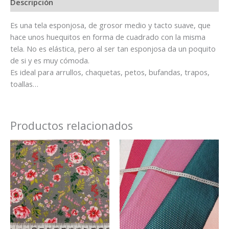
Descripción
Es una tela esponjosa, de grosor medio y tacto suave, que
hace unos huequitos en forma de cuadrado con la misma
tela. No es elástica, pero al ser tan esponjosa da un poquito
de si y es muy cómoda.
Es ideal para arrullos, chaquetas, petos, bufandas, trapos,
toallas…
Productos relacionados
Este
prod
tiene
múlti
varian
Las
opcio
se