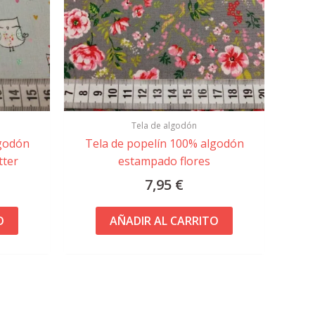
Tela de algodón
lgodón
Tela de popelín 100% algodón
tter
estampado flores
7,95
€
O
AÑADIR AL CARRITO