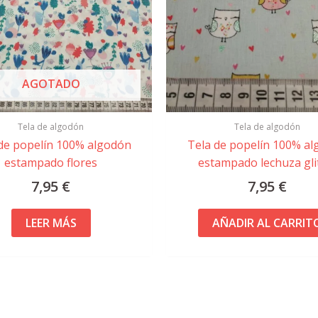
AGOTADO
Tela de algodón
Tela de algodón
de popelín 100% algodón
Tela de popelín 100% a
estampado flores
estampado lechuza gli
7,95
€
7,95
€
LEER MÁS
AÑADIR AL CARRIT