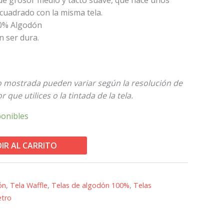
cuadrado con la misma tela.
00% Algodón
in ser dura.
to mostrada pueden variar según la resolución de
 que utilices o la tintada de la tela.
ponibles
IR AL CARRITO
ón
,
Tela Waffle
,
Telas de algodón 100%
,
Telas
etro