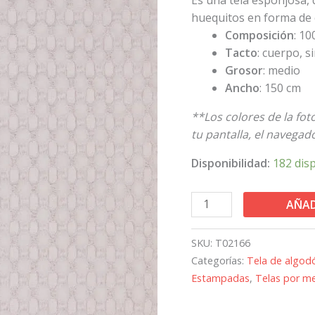
malva
huequitos en forma de 
cantidad
Composición
: 1
Tacto
: cuerpo, s
Grosor
: medio
Ancho
: 150 cm
**Los colores de la fo
tu pantalla, el navegador
Disponibilidad:
182 dis
AÑAD
SKU:
T02166
Categorías:
Tela de algod
Estampadas
,
Telas por m