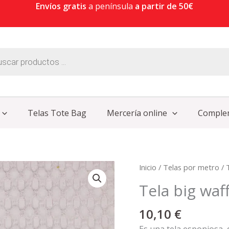
Envíos gratis
a península
a partir de 50€
Telas Tote Bag
Mercería online
Comple
Tela
Inicio
/
Telas por metro
/
big
Tela big wa
waffle
100%
10,10
€
algodón
Es una tela esponjosa,