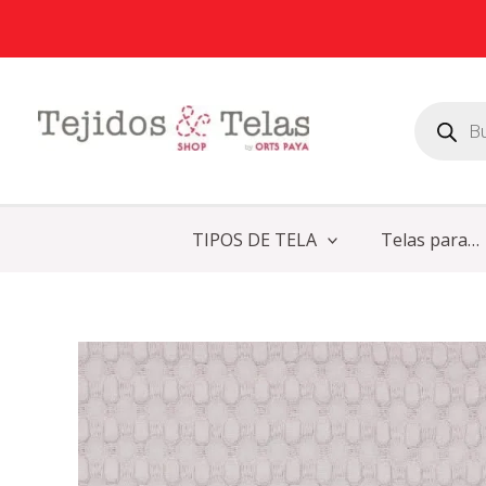
Ir
al
contenido
Búsqueda
de
productos
TIPOS DE TELA
Telas para…