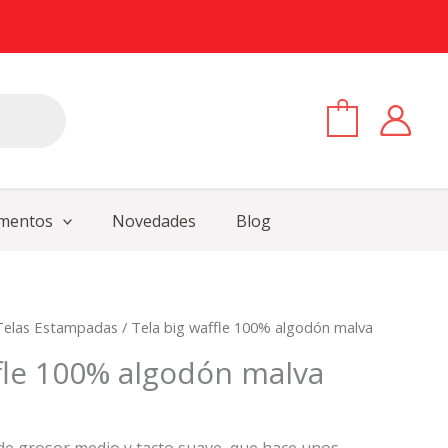
0
mentos
Novedades
Blog
Telas Estampadas
/ Tela big waffle 100% algodón malva
ffle 100% algodón malva
 de grosor medio y tacto suave, que hace unos