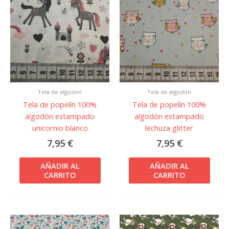
Tela de algodón
Tela de algodón
Tela de popelín 100%
Tela de popelín 100%
algodón estampado
algodón estampado
unicornio blanco
lechuza glitter
7,95
€
7,95
€
AÑADIR AL
AÑADIR AL
CARRITO
CARRITO