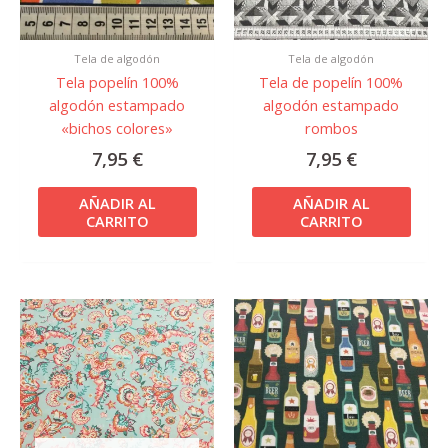
Tela de algodón
Tela de algodón
Tela popelín 100%
Tela de popelín 100%
algodón estampado
algodón estampado
«bichos colores»
rombos
7,95
€
7,95
€
AÑADIR AL
AÑADIR AL
CARRITO
CARRITO