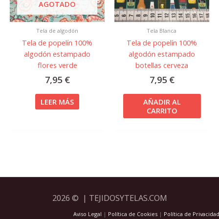
AGOTADO
Tela de algodón
Tela Blanca
Tela de popelín 100%
Tela de popelín 100%
algodón estampado
algodón estampado
flores verde
botellas cerveza
7,95
€
7,95
€
LEER MÁS
AÑADIR AL
CARRITO
2026 © | TEJIDOSYTELAS.COM
Aviso Legal
|
Política de Cookies
|
Política de Privacida