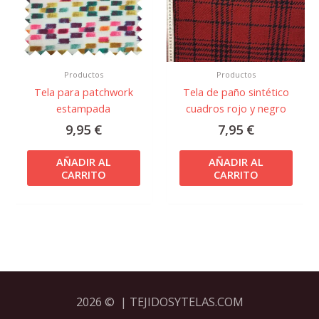
Productos
Productos
Tela para patchwork
Tela de paño sintético
estampada
cuadros rojo y negro
9,95
€
7,95
€
AÑADIR AL
AÑADIR AL
CARRITO
CARRITO
2026 © | TEJIDOSYTELAS.COM