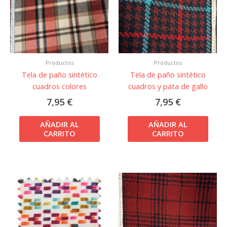
Productos
Productos
Tela de paño sintético
Tela de paño sintético
cuadros colores
cuadros y pata de gallo
7,95
€
7,95
€
AÑADIR AL
AÑADIR AL
CARRITO
CARRITO