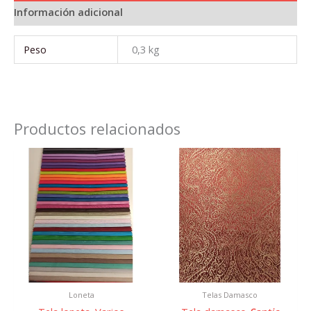
Información adicional
Peso
0,3 kg
Productos relacionados
Este
producto
tiene
múltiples
variantes.
Las
opciones
se
pueden
Loneta
Telas Damasco
elegir