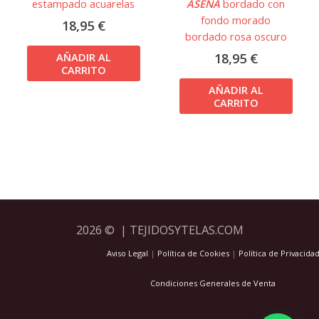
estampado acuarelas
ASENA
bordado con
fondo morado
18,95
€
bordado rosa oscuro
18,95
€
AÑADIR AL
CARRITO
AÑADIR AL
CARRITO
2026 © | TEJIDOSYTELAS.COM
Aviso Legal
|
Política de Cookies
|
Política de Privacida
Condiciones Generales de Venta