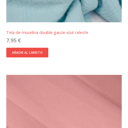
Tela de muselina double gauze azul celeste
7,95
€
AÑADIR AL CARRITO