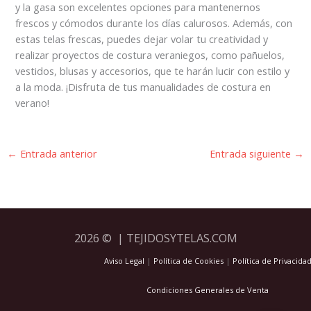
y la gasa son excelentes opciones para mantenernos
frescos y cómodos durante los días calurosos. Además, con
estas telas frescas, puedes dejar volar tu creatividad y
realizar proyectos de costura veraniegos, como pañuelos,
vestidos, blusas y accesorios, que te harán lucir con estilo y
a la moda. ¡Disfruta de tus manualidades de costura en
verano!
←
Entrada anterior
Entrada siguiente
→
2026 © | TEJIDOSYTELAS.COM
Aviso Legal
|
Política de Cookies
|
Política de Privacida
Condiciones Generales de Venta