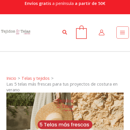
Ir
Envíos gratis
a península
a partir de 50€
al
contenido
Buscar
0
Inicio
Telas y tejidos
Las 5 telas más frescas para tus proyectos de costura en
verano