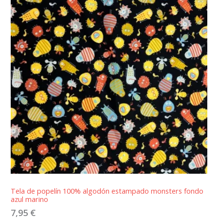
Tela de popelín 100% algodón estampado monsters fondo
azul marino
7,95
€