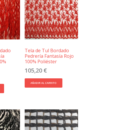
rdado
Tela de Tul Bordado
ía
Pedrería Fantasía Rojo
00%
100% Poliéster
105,20
€
AÑADIR AL CARRITO