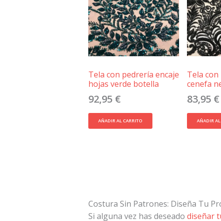
Tela con pedrería encaje
Tela con
hojas verde botella
cenefa n
92,95
€
83,95
€
AÑADIR AL CARRITO
AÑADIR AL
Costura Sin Patrones: Diseña Tu P
Si alguna vez has deseado
diseñar 