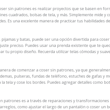
oser sin patrones es realizar proyectos que se basen en for
ines cuadrados, bolsas de tela, y más. Simplemente mide y c
des. Es una excelente manera de practicar tus habilidades d
pijamas y batas, puede ser una opción divertida para coser
juste preciso. Puedes usar una prenda existente que te que
ear tu propio diseño. Recuerda utilizar telas cómodas y sua
manera de comenzar a coser sin patrones, ya que generalme
ademas, pulseras, fundas de teléfono, estuches de gafas y m
 la tela y cose los bordes. Puedes agregar detalles como bo
sin patrones es a través de reparaciones y transformaciones 
arreglos, como ajustar el largo de un pantalón o coser un 