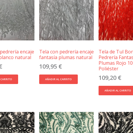
 pedrería encaje
Tela con pedrería encaje
Tela de Tul Bo
blanco natural
fantasía plumas natural
Pedrería Fantas
Plumas Rojo 1
€
109,95
€
Poliéster
109,20
€
 CARRITO
AÑADIR AL CARRITO
AÑADIR AL CARRITO