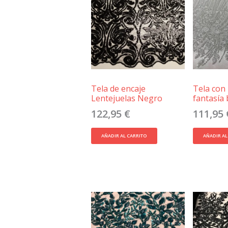
Tela de encaje
Tela con
Lentejuelas Negro
fantasía 
122,95
€
111,95
AÑADIR AL CARRITO
AÑADIR AL