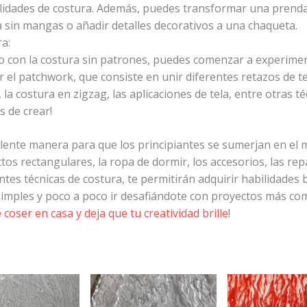
ilidades de costura. Además, puedes transformar una prend
 sin mangas o añadir detalles decorativos a una chaqueta.
a:
 con la costura sin patrones, puedes comenzar a experiment
 el patchwork, que consiste en unir diferentes retazos de te
a costura en zigzag, las aplicaciones de tela, entre otras téc
 de crear!
elente manera para que los principiantes se sumerjan en el
ctos rectangulares, la ropa de dormir, los accesorios, las re
es técnicas de costura, te permitirán adquirir habilidades bá
mples y poco a poco ir desafiándote con proyectos más co
 coser en casa y deja que tu creatividad brille
!