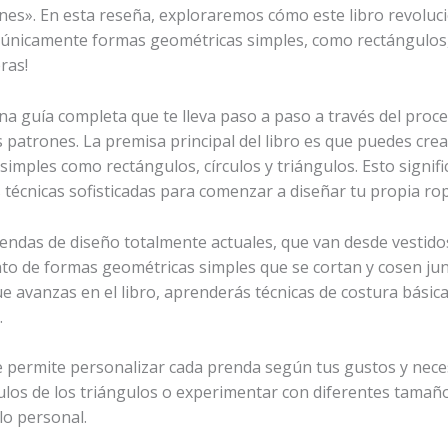
rones». En esta reseña, exploraremos cómo este libro revoluc
 únicamente formas geométricas simples, como rectángulos, 
ras!
una guía completa que te lleva paso a paso a través del proc
s patrones. La premisa principal del libro es que puedes cr
mples como rectángulos, círculos y triángulos. Esto signif
 técnicas sofisticadas para comenzar a diseñar tu propia rop
rendas de diseño totalmente actuales, que van desde vestidos
to de formas geométricas simples que se cortan y cosen ju
e avanzas en el libro, aprenderás técnicas de costura básicas
.
e permite personalizar cada prenda según tus gustos y nece
ulos de los triángulos o experimentar con diferentes tamañ
lo personal.