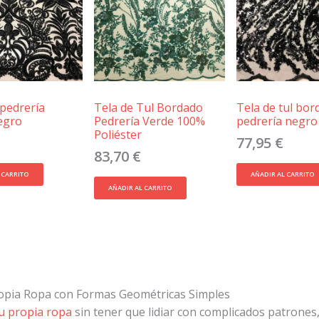
 pedrería
Tela de Tul Bordado
Tela de tul bo
egro
Pedrería Verde 100%
pedrería negro
Poliéster
77,95
€
83,70
€
 CARRITO
AÑADIR AL CARRITO
AÑADIR AL CARRITO
ropia Ropa con Formas Geométricas Simples
tu propia ropa
sin tener que lidiar con complicados patrones,