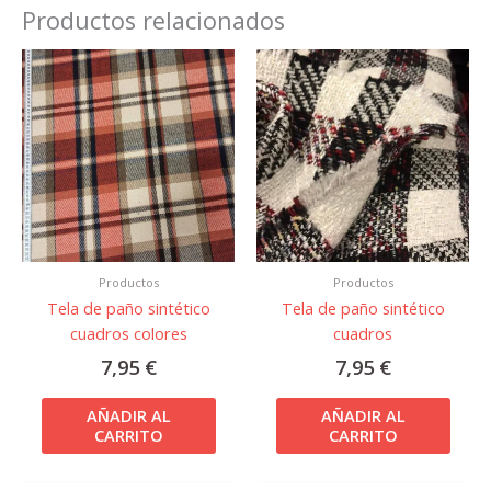
Productos relacionados
Productos
Productos
Tela de paño sintético
Tela de paño sintético
cuadros colores
cuadros
7,95
€
7,95
€
AÑADIR AL
AÑADIR AL
CARRITO
CARRITO