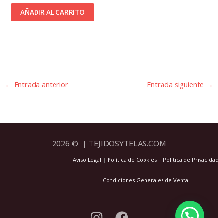
AÑADIR AL CARRITO
←
Entrada anterior
Entrada siguiente
→
2026 © | TEJIDOSYTELAS.COM
Aviso Legal
|
Política de Cookies
|
Política de Privacida
Condiciones Generales de Venta